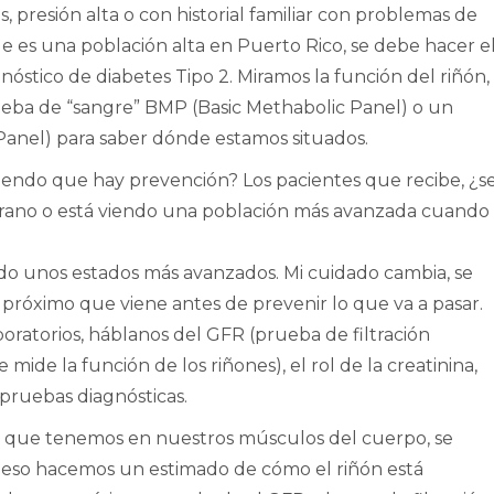
s, presión alta o con historial familiar con problemas de
que es una población alta en Puerto Rico, se debe hacer e
óstico de diabetes Tipo 2. Miramos la función del riñón,
rueba de “sangre” BMP (Basic Methabolic Panel) o un
nel) para saber dónde estamos situados.
iendo que hay prevención? Los pacientes que recibe, ¿s
rano o está viendo una población más avanzada cuando
o unos estados más avanzados. Mi cuidado cambia, se
 próximo que viene antes de prevenir lo que va a pasar.
boratorios, háblanos del GFR (prueba de filtración
mide la función de los riñones), el rol de la creatinina,
 pruebas diagnósticas.
ia que tenemos en nuestros músculos del cuerpo, se
 con eso hacemos un estimado de cómo el riñón está