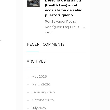
Derecho de la Salud
(Health Law) en el
l
ecosistema de salud
puertorriqueño
Por Salvador Rovira
Rodríguez, Esq, LLM, CEO
de...
e
RECENT COMMENTS
ARCHIVES
May 2026
March 2026
February 2026
October 2025
July 2025