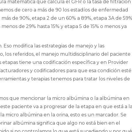
a matemática que calcula el GFR o la tasa de filtración
emos de cero a más de 90 los estadíos de enfermedad
a 1 más de 90%, etapa 2 de un 60% a 89%, etapa 3A de 59
4 menos de 29% hasta 15% y etapa 5 de 15% o menos ya
n. Eso modifica las estrategias de manejo y las
 los referidos, el manejo multidisciplinario del paciente
s etapas tiene una codificación específica y en Provider
facturadores y codificadores para que esa condición esté
ramientas y terapias tenemos para tratar los niveles de
mos que mencionar la micro albúmina o la albúmina en
 este paciente va a progresar de la etapa en que está a l
la micro albúmina en la orina, esto es un marcador. Se
inar albúmina significa que algo no está bien en el
pido si no controlamos lo que está sucediendo y por qué