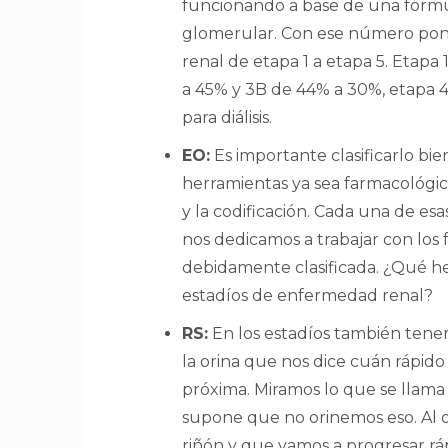
funcionando a base de una fórmul
glomerular. Con ese número pon
renal de etapa 1 a etapa 5. Etap
a 45% y 3B de 44% a 30%, etapa 
para diálisis.
EO:
Es importante clasificarlo bie
herramientas ya sea farmacológico,
y la codificación. Cada una de esa
nos dedicamos a trabajar con los 
debidamente clasificada. ¿Qué her
estadíos de enfermedad renal?
RS:
En los estadíos también tene
la orina que nos dice cuán rápido
próxima. Miramos lo que se llama 
supone que no orinemos eso. Al or
riñón y que vamos a progresar rá