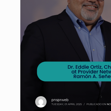
pnsprweb
TUESDAY, 01 APRIL 2025
/
PUBLICADO EN
NO