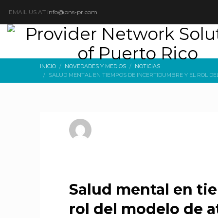
EMAIL US AT
info@pns-pr.com
INICIO
NOVEDADES Y MEDIOS
NOTICIAS
SALUD MENTAL EN TIEMPOS DE INCERTIDUMBRE Y EL ROL D
pnsprweb
FRIDAY, 27 FEBRUARY 2026
/
PUBLICADO E
Salud mental en ti
rol del modelo de 