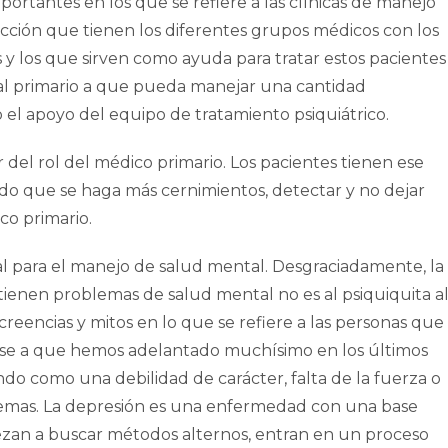
mportantes en los que se refiere a las clínicas de manejo
cción que tienen los diferentes grupos médicos con los
s y los que sirven como ayuda para tratar estos pacientes
nal primario a que pueda manejar una cantidad
o el apoyo del equipo de tratamiento psiquiátrico.
del rol del médico primario. Los pacientes tienen ese
o que se haga más cernimientos, detectar y no dejar
co primario.
ial para el manejo de salud mental. Desgraciadamente, la
ienen problemas de salud mental no es al psiquiquita a
eencias y mitos en lo que se refiere a las personas que
ese a que hemos adelantado muchísimo en los últimos
endo como una debilidad de carácter, falta de la fuerza o
lemas. La depresión es una enfermedad con una base
zan a buscar métodos alternos, entran en un proceso