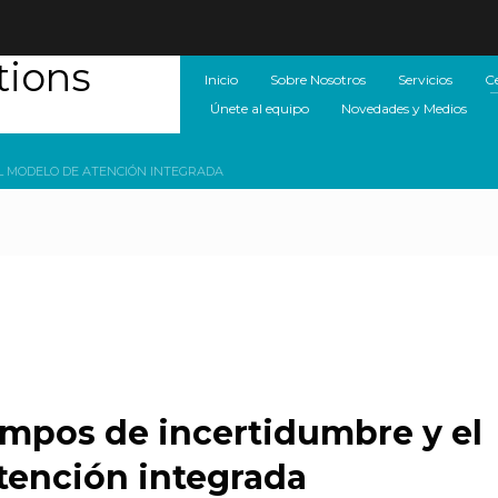
Inicio
Sobre Nosotros
Servicios
C
Únete al equipo
Novedades y Medios
EL MODELO DE ATENCIÓN INTEGRADA
N
NOTICIAS
empos de incertidumbre y el
atención integrada