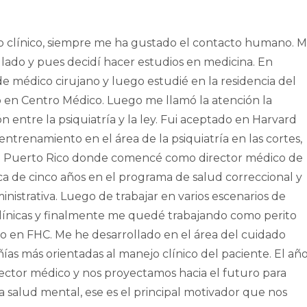
o clínico, siempre me ha gustado el contacto humano. M
ulado y pues decidí hacer estudios en medicina. En
e médico cirujano y luego estudié en la residencia del
co en Centro Médico. Luego me llamó la atención la
ón entre la psiquiatría y la ley. Fui aceptado en Harvard
trenamiento en el área de la psiquiatría en las cortes,
 a Puerto Rico donde comencé como director médico de
ca de cinco años en el programa de salud correccional y
inistrativa. Luego de trabajar en varios escenarios de
s clínicas y finalmente me quedé trabajando como perito
o en FHC. Me he desarrollado en el área del cuidado
ías más orientadas al manejo clínico del paciente. El añ
rector médico y nos proyectamos hacia el futuro para
la salud mental, ese es el principal motivador que nos