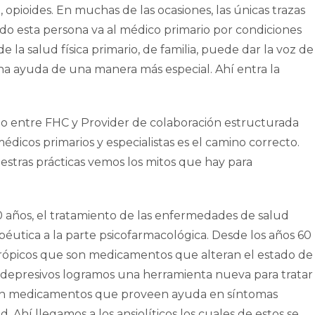
opioides. En muchas de las ocasiones, las únicas trazas
 esta persona va al médico primario por condiciones
e la salud física primario, de familia, puede dar la voz de
na ayuda de una manera más especial. Ahí entra la
o entre FHC y Provider de colaboración estructurada
médicos primarios y especialistas es el camino correcto.
estras prácticas vemos los mitos que hay para
0 años, el tratamiento de las enfermedades de salud
péutica a la parte psicofarmacológica. Desde los años 60
ópicos que son medicamentos que alteran el estado de
idepresivos logramos una herramienta nueva para tratar
ron medicamentos que proveen ayuda en síntomas
. Ahí llegamos a los ansiolíticos los cuales de estos se