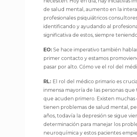
necesiten. Hoy en día, hay iniciativas i
de salud mental, aumento en la intera
profesionales psiquiátricos consultore
identificando y ayudando al profesio
significativa de estos, siempre teniend
EO:
Se hace imperativo también hablar 
primer contacto y estamos promoviend
pasar por alto. Cómo ve el rol del médi
RL:
El rol del médico primario es cruc
inmensa mayoría de las personas que t
que acuden primero. Existen muchas cr
tienen problemas de salud mental, p
años, todavía la depresión se sigue vi
determinación para manejar los prob
neuroquímica y estos pacientes empie