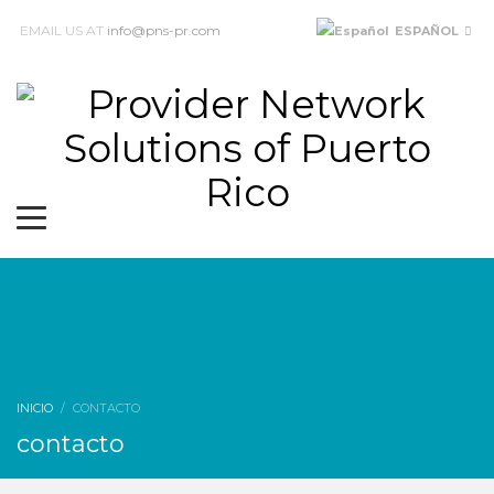
EMAIL US AT
info@pns-pr.com
ESPAÑOL
INICIO
CONTACTO
contacto