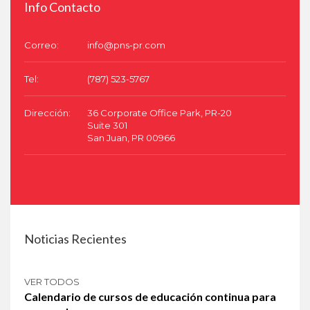
Info Contacto
Correo:
info@pns-pr.com
Tel:
(787) 523-5767
Dirección:
36 Corporate Office Park, PR-20
Suite 301
San Juan, PR 00966
Noticias Recientes
VER TODOS
Calendario de cursos de educación continua para